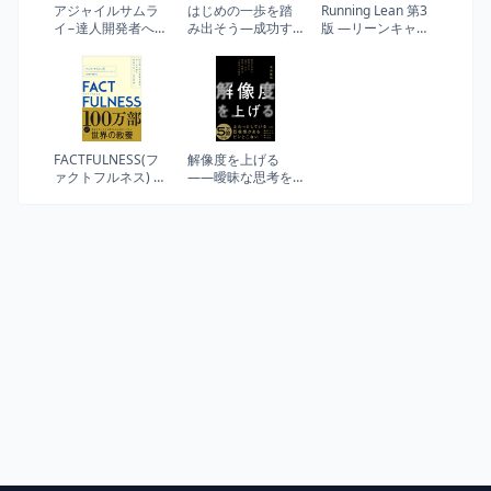
アジャイルサムラ
はじめの一歩を踏
Running Lean 第3
イ−達人開発者への
み出そう―成功す
版 ―リーンキャン
道−
る人たちの起業術
バスから始める継
続的イノベーショ
ンフレームワーク
(THE LEAN SERIES)
FACTFULNESS(フ
解像度を上げる
ァクトフルネス) 10
――曖昧な思考を
の思い込みを乗り
明晰にする「深
越え、データを基
さ・広さ・構造・
に世界を正しく見
時間」の４視点と
る習慣
行動法