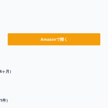
Amazonで開く
4ヶ月）
1
件）