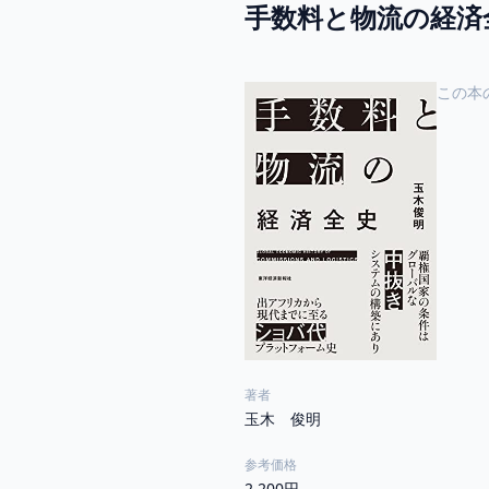
手数料と物流の経済
この本
著者
玉木 俊明
参考価格
2,200円