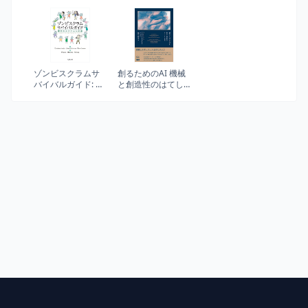
(Project
鍛えるのか? 経営に
日本に共通する23
Management
おける「アート」
の組織的ジレンマ
Institute)
と「サイエンス」
(光文社新書)
ゾンビスクラムサ
創るためのAI 機械
バイバルガイド: 健
と創造性のはてし
全なスクラムへの
ない物語
道