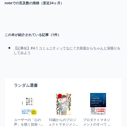
noteでの言及数の推移（直近24ヶ月）
この本が紹介されている記事（
1
件）
【記事化】#4-1 コミュニティってなに？大前提からちゃんと深掘りを
してみよう
ランダム選書
ユーザーの「心の
10歳からのプロジ
プロダクトマネジ
声」を聴く技術 ~ユ
ェクトマネジメン
メントのすべて 事