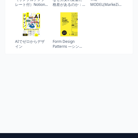
レート付）Notion
格差があるのか：
MODEL(MarkeZine
プロジェクト管理
女性の生き方の経
BOOKS) マーケテ
完全入門 Webク
済学
ィング・インサイ
リエイター＆エン
ドセールス・営
ジニアの作業がは
業・カスタマーサ
かどる新しい案件
クセスの共業プロ
管理手法
セス
AIでゼロからデザ
Form Design
イン
Patterns ―シンプ
ルでインクルーシ
ブなフォーム制作
実践ガイド