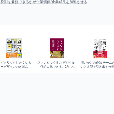
Oの役割を兼務できるかが企業価値/企業成長を加速させる
わずクリックしたくなる
ファンをつくる力 デジタル
問いかけの作法 チーム
ナーデザインのきほん
で仕組み化できる、2年で25
力と才能を引き出す技
倍増の顧客分析マーケティ
【DL特典付き(未収録原
ング
稿)】