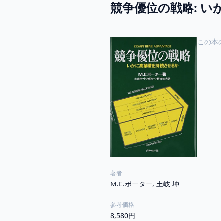
競争優位の戦略: 
この本
著者
M.E.ポーター, 土岐 坤
参考価格
8,580円