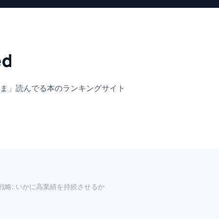
ed
ま」
読んでる本のランキングサイト
戦略: いかに高業績を持続させるか