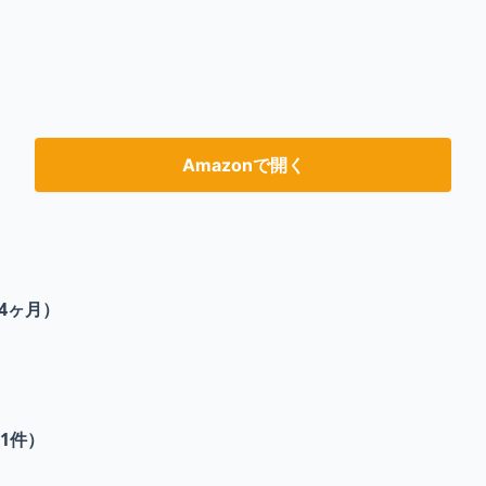
Amazonで開く
4ヶ月）
1
件）