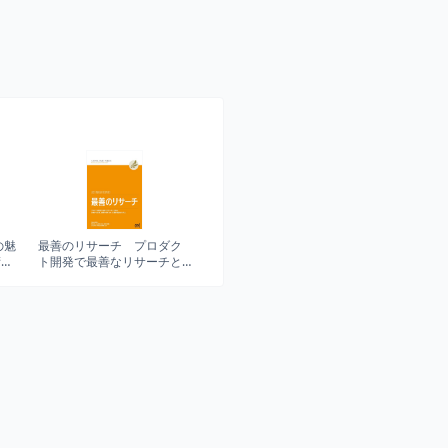
の魅
最善のリサーチ プロダク
術
ト開発で最善なリサーチと
は何か。計画から実施、結
果の分析まで、本質的解説
から学ぶ。