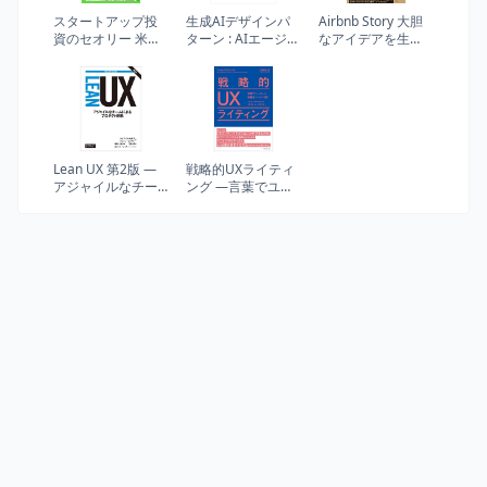
スタートアップ投
生成AIデザインパ
Airbnb Story 大胆
資のセオリー 米国
ターン : AIエージェ
なアイデアを生
のベンチャー・キ
ント構築、アプリ
み、困難を乗り越
ャピタリストは何
ケーション開発の
え、超人気サービ
を見ているのか
ベストプラクティ
スをつくる方法
ス
Lean UX 第2版 ―
戦略的UXライティ
アジャイルなチー
ング ―言葉でユー
ムによるプロダク
ザーと組織をゴー
ト開発 (THE LEAN
ルへ導く
SERIES)