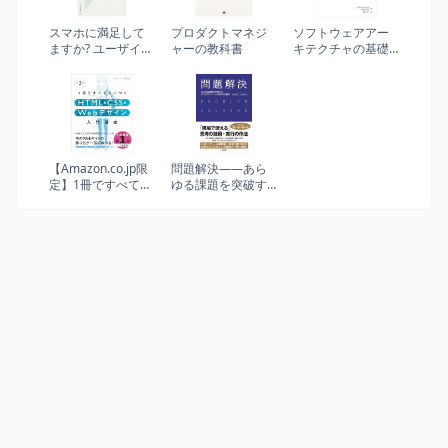
スマホに満足して
プロダクトマネジ
ソフトウェアアー
ますか? ユーザイン
ャーの教科書
キテクチャの基礎
タフェースの心理
（第2版） : エンジ
学 (光文社新書)
ニアリングに基づ
く体系的アプロー
チ
【Amazon.co.jp限
問題解決――あら
定】1冊ですべて身
ゆる課題を突破す
につくHTML & CSS
る ビジネスパーソ
とWebデザイン入
ン必須の仕事術
門講座［第2版］
（DL特典：Webデ
ザイナーのポート
フォリオの作り方
入門講座） (１冊で
すべて身につく)