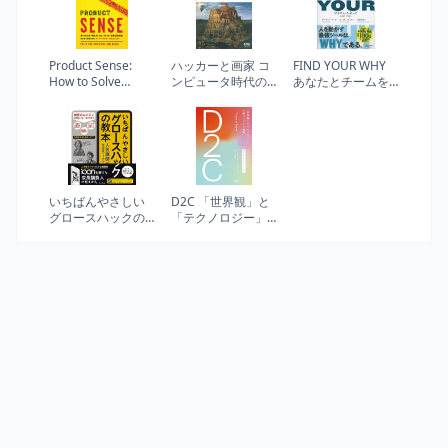
Product Sense:
ハッカーと画家 コ
FIND YOUR WHY
How to Solve
ンピュータ時代の
あなたとチームを
Problems Like a
創造者たち
強くするシンプル
PM, Ace Your
な方法
Interviews, and
Get Your Next Job
in Product
Management
いちばんやさしい
D2C 「世界観」と
グロースハックの
「テクノロジー」
教本 人気講師が教
で勝つブランド戦
える急成長マーケ
略 (NewsPicksパブ
ティング戦略 (「い
リッシング)
ちばんやさしい教
本」シリーズ)