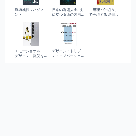
爆速成長マネジメ
日本の呪術大全: 役
「経理の仕組み」
ント
に立つ呪術の方法
で実現する 決算早
と効力とは
期化の実務マニュ
(KAWADE夢文庫
アル〈第2版〉
1175)
エモーショナル・
デザイン・ドリブ
デザイン―微笑を
ン・イノベーショ
誘うモノたちのた
ン
めに