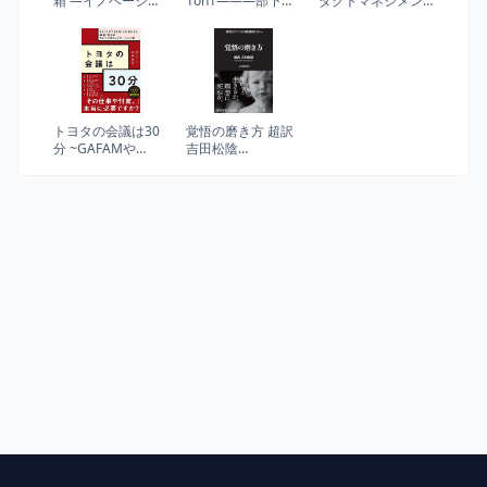
箱 ―イノベーショ
1on1―――部下を
ダクトマネジメン
ンのための質的調
成長させるコミュ
ト 勝てる事業の原
査・分析―
ニケーションの技
則から戦略、デザ
法
イン、成功事例ま
で
トヨタの会議は30
覚悟の磨き方 超訳
分 ~GAFAMや
吉田松陰
BATHにも負けない
(Sanctuary books)
最速・骨太のビジ
ネスコミュニケー
ション術