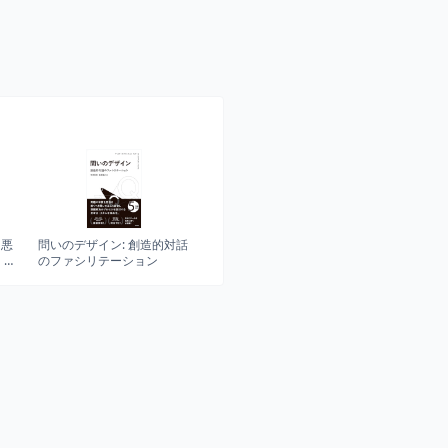
／悪
問いのデザイン: 創造的対話
 ―
のファシリテーション
続け