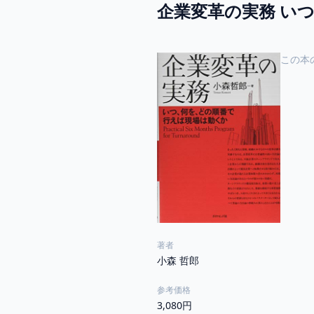
企業変革の実務 い
この本
著者
小森 哲郎
参考価格
3,080円