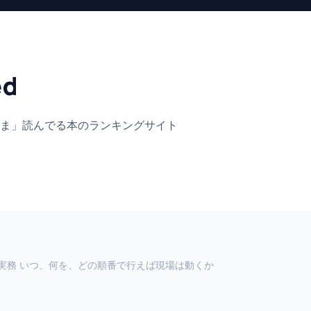
ed
ま」
読んでる本のランキングサイト
実務 いつ、何を、どの順番で行えば現場は動くか