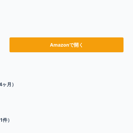
Amazonで開く
4ヶ月）
1
件）