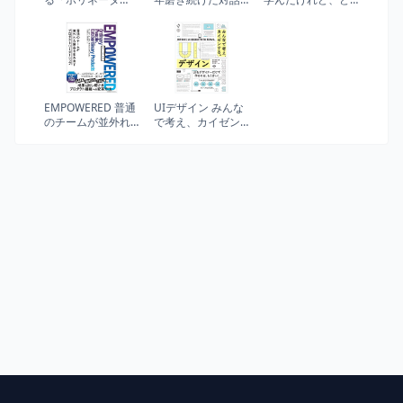
ー」の行動原則
のプロがたどり着
う使えばいいかわ
スタートアップ×伝
いた 「なぜ」と聞
からない人へ
統企業
かない質問術
EMPOWERED 普通
UIデザイン みんな
のチームが並外れ
で考え、カイゼン
た製品を生み出す
する。
プロダクトリーダ
ーシップ