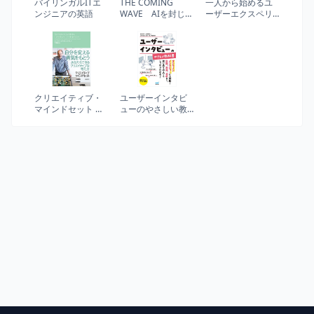
バイリンガルITエ
THE COMING
一人から始めるユ
ンジニアの英語
WAVE AIを封じ込
ーザーエクスペリ
めよ DeepMind創
エンス
業者の警告
クリエイティブ・
ユーザーインタビ
マインドセット 想
ューのやさしい教
像力・好奇心・勇
科書
気が目覚める驚異
の思考法