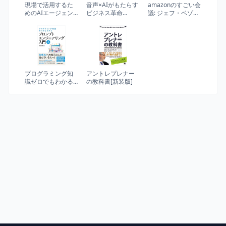
現場で活用するた
音声×AIがもたらす
amazonのすごい会
めのAIエージェン
ビジネス革命
議: ジェフ・ベゾス
ト実践入門 =
VOICE ANALYSIS
が生んだマネジメ
INTRODUCTION
ントの技法
TO AI AGENTS FOR
PRACTICAL USE
プログラミング知
アントレプレナー
識ゼロでもわかる
の教科書[新装版]
プロンプトエンジ
ニアリング入門 第2
版