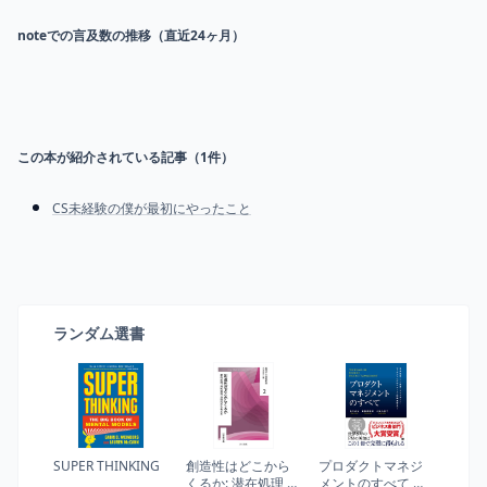
noteでの言及数の推移（直近24ヶ月）
この本が紹介されている記事（
1
件）
CS未経験の僕が最初にやったこと
ランダム選書
SUPER THINKING
創造性はどこから
プロダクトマネジ
くるか: 潜在処理,外
メントのすべて 事