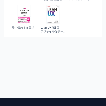
的資源,身体性から
業戦略・IT開発・
考える (越境する認
UXデザイン・マー
知科学)
ケティングからチ
ーム・組織運営ま
で
秒で伝わる文章術
Lean UX 第3版 ―
アジャイルなチー
ムによるプロダク
ト開発 (THE LEAN
SERIES)