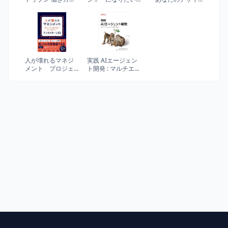
革で組織が壊れる
人のための本 エン
ンが誰かを傷つけ
前に
ジニアからプロジ
たかもしれないと
ェクトマネージャ
考えたことはあり
ー・事業企画・経
ますか?
営コンサルタン
ト・デザイナー・
現役PMまで
人が壊れるマネジ
実践 AIエージェン
メント プロジェ
ト開発 : マルチエー
クトを始める前に
ジェントシステム
知っておきたいア
の設計と実装
ンチパターン 50