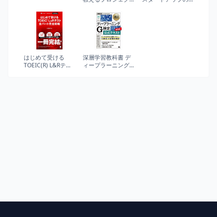
トマネジメント
知財・契約戦略
はじめて受ける
深層学習教科書 デ
TOEIC(R) L&Rテス
ィープラーニング
ト 全パート完全攻
G検定(ジェネラリ
略【音声DL付】
スト)公式テキスト
第2版