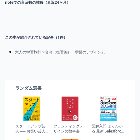
noteでの言及数の推移（直近24ヶ月）
この本が紹介されている記事（
1
件）
大人の学習旅行〜台湾（復習編）：学習のデザイン23
ランダム選書
スタートアップ芸
ブランディングデ
図解入門 よくわか
人 ── お笑い芸人
ザインの教科書
る 最新 Salesforce
からニートになっ
の導入と運用