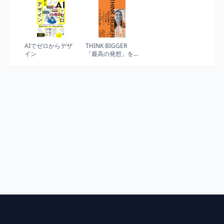
た僕が「仲間力」
(How-nual Visual
で年商146億円の会
Guide Book)
社をつくった話
AIでゼロからデザ
THINK BIGGER
イン
「最高の発想」を
生む方法：コロン
ビア大学ビジネス
スクール特別講義