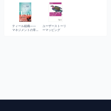
ィングの人気講師
イキングするため
ビスデザインの実
が教える「売上」
の7ステップ
践
を左右する20のヒ
ント
ティール組織――
ユーザーストーリ
マネジメントの常
ーマッピング
識を覆す次世代型
組織の出現