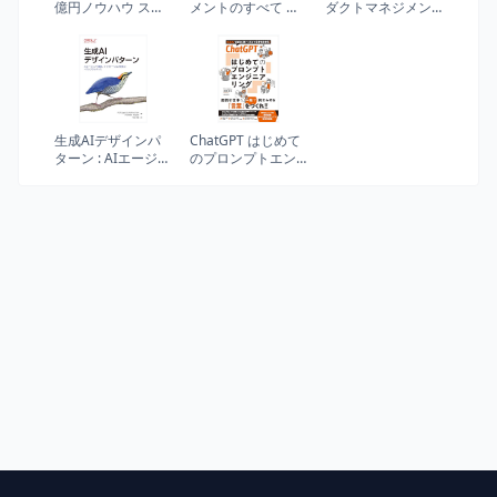
億円ノウハウ スタ
メントのすべて 事
ダクトマネジメン
ートアップ倒産さ
業戦略・IT開発・
ト 勝てる事業の原
せない絶対経営10
UXデザイン・マー
則から戦略、デザ
の原則
ケティングからチ
イン、成功事例ま
ーム・組織運営ま
で
で
生成AIデザインパ
ChatGPT はじめて
ターン : AIエージェ
のプロンプトエン
ント構築、アプリ
ジニアリング (生成
ケーション開発の
AI を自在に使いこ
ベストプラクティ
なして仕事を効率
ス
化！)