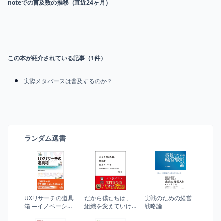
noteでの言及数の推移（直近24ヶ月）
この本が紹介されている記事（
1
件）
実際メタバースは普及するのか？
ランダム選書
UXリサーチの道具
だから僕たちは、
実戦のための経営
箱 ―イノベーショ
組織を変えていけ
戦略論
ンのための質的調
る —やる気に満ち