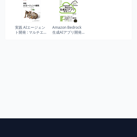
査・分析―
た「やさしいチー
ム」のつくりかた
【ビジネス書グラ
ンプリ2023「マネ
ジメント部門賞」
受賞！】
実践 AIエージェン
Amazon Bedrock
ト開発 : マルチエー
生成AIアプリ開発
ジェントシステム
入門 : AWS深掘り
の設計と実装
ガイド