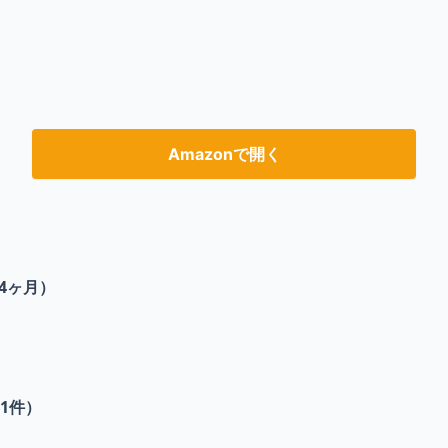
Amazonで開く
4ヶ月）
1
件）