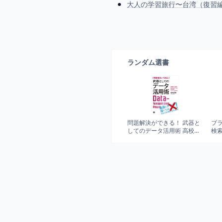
大人の学習旅行〜台湾（復習編
ランダム選書
問題解決ができる！ 武器と
ブ
してのデータ活用術 高校
検
生・大学生・ビジネスパー
の
ソンのためのサバイバルス
広
キル