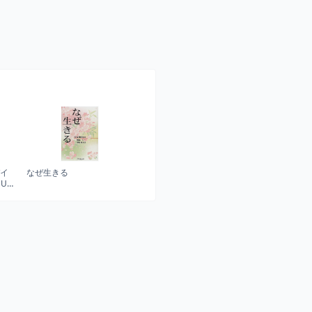
バイ
なぜ生きる
UX