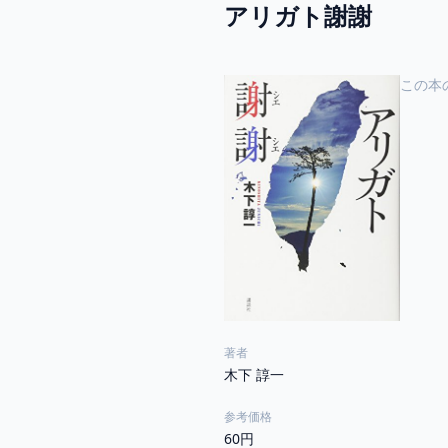
アリガト謝謝
この本
著者
木下 諄一
参考価格
60円