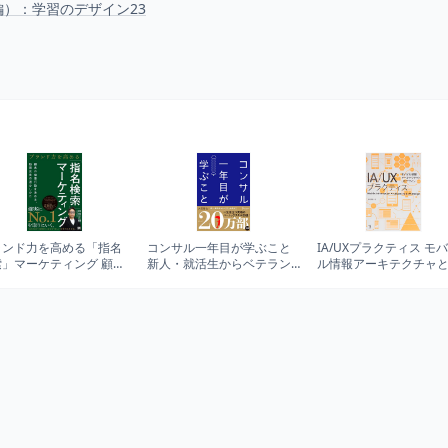
）：学習のデザイン23
ランド力を高める「指名
コンサル一年目が学ぶこと
IA/UXプラクティス モ
索」マーケティング 顧客
新人・就活生からベテラン
ル情報アーキテクチャと
検索行動を決める、動画
社員まで一生役立つ究極の
デザイン
告の活かしかた
ベーシックスキル30選