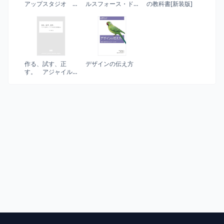
アップスタジオ
ルスフォース・ド
の教科書[新装版]
連続的に新規事業
ットコム物語―
を生み出す「究極
の仕掛け」
作る、試す、正
デザインの伝え方
す。 アジャイル
なモノづくりのた
めの全体戦略
（仮）