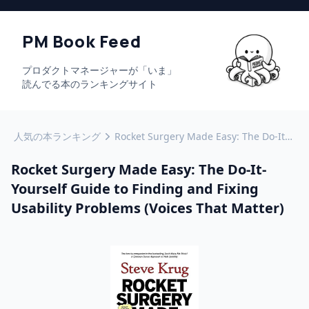
PM Book Feed
プロダクトマネージャーが「いま」
読んでる本のランキングサイト
人気の本ランキング
Rocket Surgery Made Easy: The Do-It-Yourself Guide to Finding and Fixing Usability Problems (Voices That Matter)
Rocket Surgery Made Easy: The Do-It-
Yourself Guide to Finding and Fixing
Usability Problems (Voices That Matter)